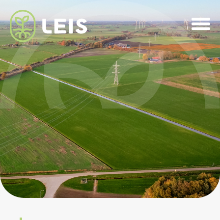
Home
Lokaal eigendom
Landschapsinrichting
Over
Team
Nieuwsbrief